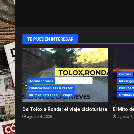
TE PUEDEN INTERESAR
Cultura
Documentales
Intelegen
Publicaciones del Director
Publicac
Ultimas Entradas
Viajes
Ultimas 
De Tolox a Ronda: el viaje cicloturista
El Mito d
agosto 4, 2026
agosto 4,