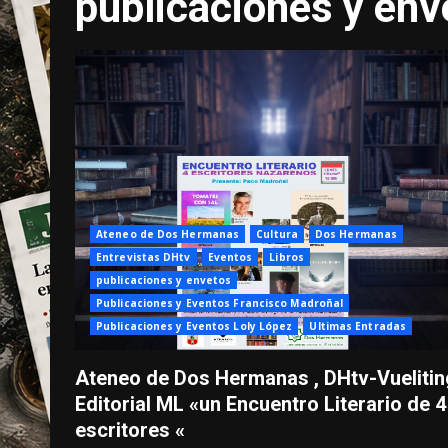
publicaciones y env
Ateneo de Dos Hermanas
Cultura
Dos Hermanas
Entrevistas DHtv
Eventos
Libros
publicaciones y envetos
Publicaciones y Eventos Francisco Madroñal
Publicaciones y Eventos Loly López
Ultimas Entradas
Ateneo de Dos Hermanas , DHtv-Vuelitin
Editorial ML «un Encuentro Literario de 4
escritores «