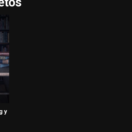
etos
g y