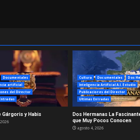
Documentales
Cultura
Documentales
Dos H
cia artificial
Inteligencia Artificial A.I. Estudio
iones del Director
Publicaciones del Director
Entradas
Ultimas Entradas
e Gárgoris y Habis
Dos Hermanas La Fascinante
que Muy Pocos Conocen
 2026
agosto 4, 2026