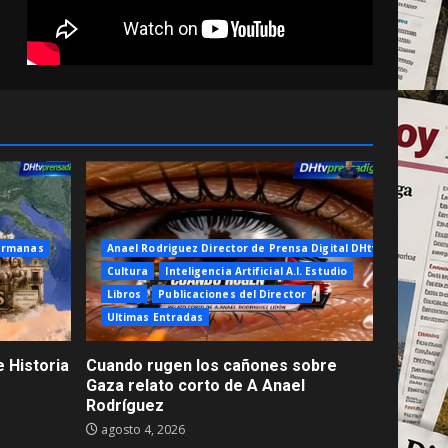
ermanas
Anael Rodriguez Director de Prensa Digital DHtv
Cultura
Inteligencia Artificial A.I. Estudio
Libros
Publicaciones del Director
Ultimas Entradas
 Historia
Cuando rugen los cañones sobre
Gaza relato corto de A Anael
Rodríguez
agosto 4, 2026