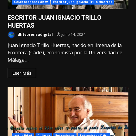
Colaboradores dhtv
Escritor Juan Ignacio Trillo Huertas
ESCRITOR JUAN IGNACIO TRILLO
HUERTAS
dhtvprensadigital
junio 14, 2024
Juan Ignacio Trillo Huertas, nacido en Jimena de la
Frontera (Cádiz), economista por la Universidad de
Málaga,...
Leer Más
actualidad
Cultura
Entrevistas
Entrevistas DHtv