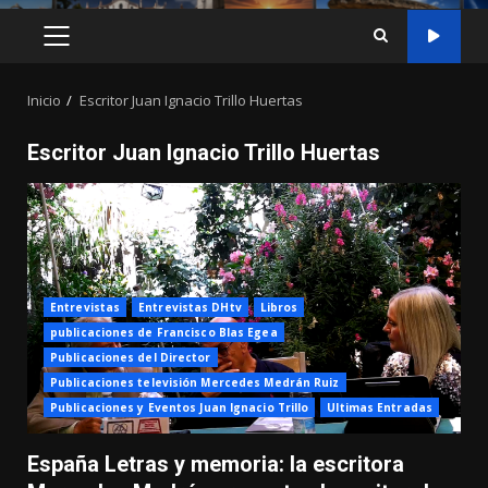
MENÚ
PRINCIPAL
Inicio
Escritor Juan Ignacio Trillo Huertas
Escritor Juan Ignacio Trillo Huertas
Entrevistas
Entrevistas DHtv
Libros
publicaciones de Francisco Blas Egea
Publicaciones del Director
Publicaciones televisión Mercedes Medrán Ruiz
Publicaciones y Eventos Juan Ignacio Trillo
Ultimas Entradas
España Letras y memoria: la escritora