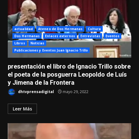
actualidad
Ateneo de Dos Hermanas
Cultura
Dos Hermanas
Enlaces externos
Entrevistas
Eventos
Libros
Noticias
Publicaciones y Eventos Juan Ignacio Trillo
presentación el libro de Ignacio Trillo sobre
el poeta de la posguerra Leopoldo de Luís
y Jimena de la Frontera
dhtvprensadigital
mayo 29, 2022
Leer Más