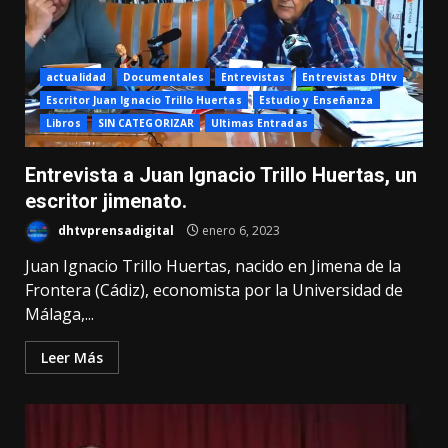
actualidad
Documentales
Entrevistas
Entrevistas DHtv
Escritor Juan Ignacio Trillo Huertas
Estudio y Enseñanza
Libros
SIN CATEGORIZAR
Ultimas Entradas
Entrevista a Juan Ignacio Trillo Huertas, un
escritor jimenato.
dhtvprensadigital
enero 6, 2023
Juan Ignacio Trillo Huertas, nacido en Jimena de la
Frontera (Cádiz), economista por la Universidad de
Málaga,...
Leer Más