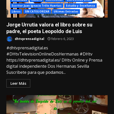
Escritor Juan Ignacio Trillo Huertas
Estudio y Enseñanza
Libros
SIN CATEGORIZAR
Ultimas Entradas
Jorge Urrutia valora el libro sobre su
padre, el poeta Leopoldo de Luis
dhtvprensadigital
febrero 6, 2023
#dhtvprensadigital.es
#DHtvTelevisionOnlineDosHermanas​ #DHtv​
https://dhtvprensadigital.es/ DHtv Online y Prensa
digital independiente Dos Hermanas Sevilla
Suscribete para que podamos...
Leer Más