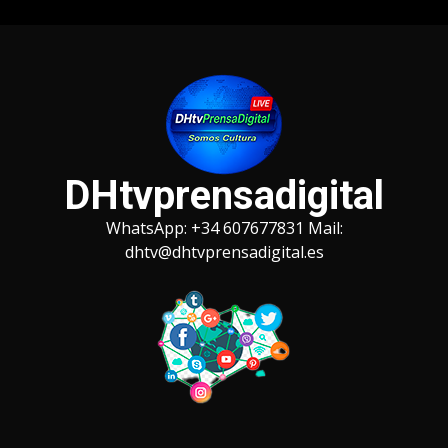
Saltar
al
contenido
DHtvprensadigital
WhatsApp: +34 607677831 Mail:
dhtv@dhtvprensadigital.es