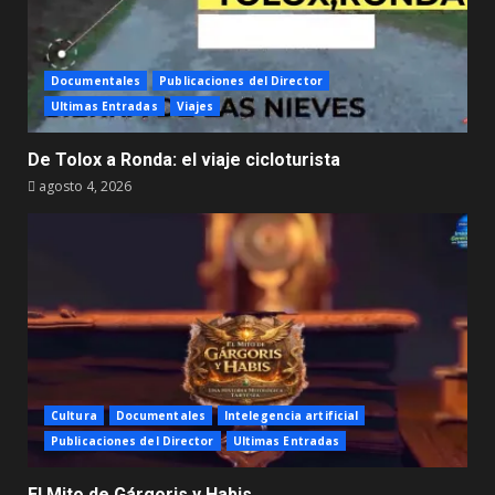
Documentales
Publicaciones del Director
Ultimas Entradas
Viajes
De Tolox a Ronda: el viaje cicloturista
agosto 4, 2026
Cultura
Documentales
Intelegencia artificial
Publicaciones del Director
Ultimas Entradas
El Mito de Gárgoris y Habis