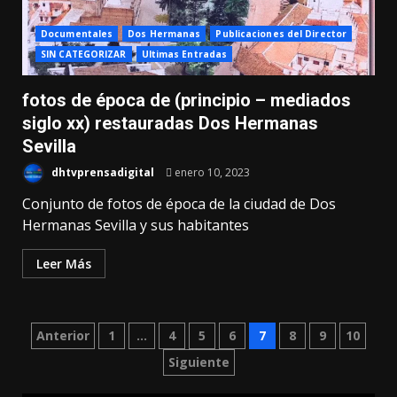
Documentales
Dos Hermanas
Publicaciones del Director
SIN CATEGORIZAR
Ultimas Entradas
fotos de época de (principio – mediados
siglo xx) restauradas Dos Hermanas
Sevilla
dhtvprensadigital
enero 10, 2023
Conjunto de fotos de época de la ciudad de Dos
Hermanas Sevilla y sus habitantes
Leer Más
Paginación
Anterior
1
…
4
5
6
7
8
9
10
Siguiente
de