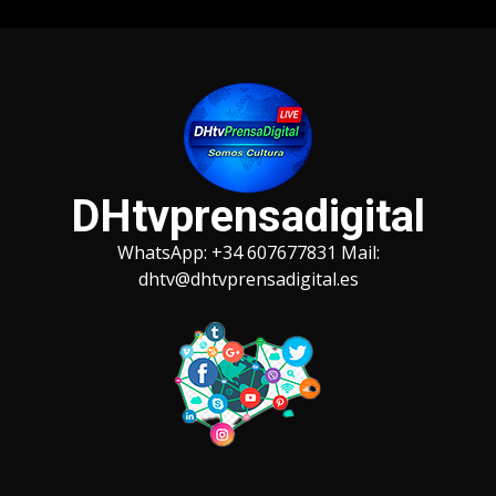
Saltar
al
contenido
DHtvprensadigital
WhatsApp: +34 607677831 Mail:
dhtv@dhtvprensadigital.es