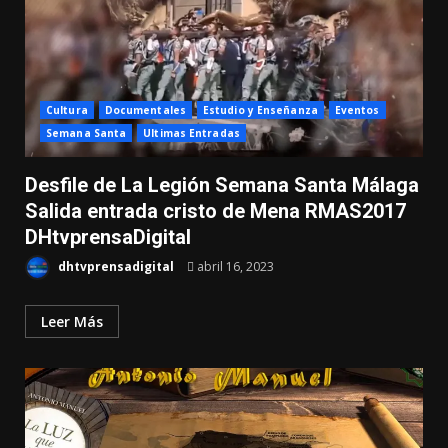
Cultura
Documentales
Estudio y Enseñanza
Eventos
Semana Santa
Ultimas Entradas
Desfile de La Legión Semana Santa Málaga
Salida entrada cristo de Mena RMAS2017
DHtvprensaDigital
dhtvprensadigital
abril 16, 2023
Leer Más