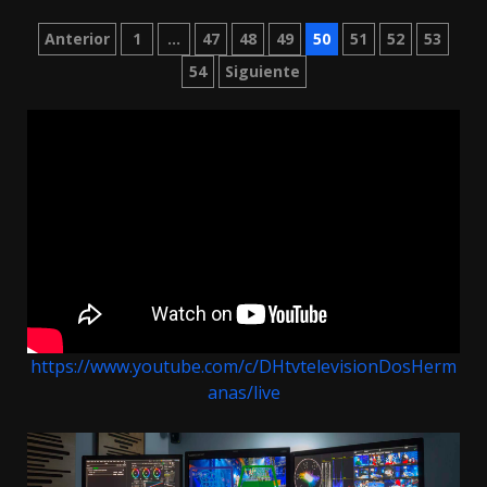
Paginación
Anterior
1
…
47
48
49
50
51
52
53
54
Siguiente
de
entradas
https://www.youtube.com/c/DHtvtelevisionDosHerm
anas/live