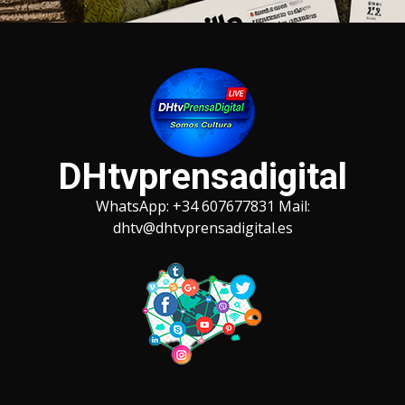
Saltar
al
contenido
DHtvprensadigital
WhatsApp: +34 607677831 Mail:
dhtv@dhtvprensadigital.es