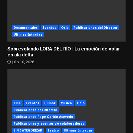
Documentales
Eventos
Ocio
Publicaciones del Director
Ultimas Entradas
Sobrevolando LORA DEL RÍO | La emoción de volar
en ala delta
julio 10, 2026
Cine
Eventos
Humor
Musica
Ocio
Publicaciones del Director
Publicaciones Pepe Garido Acevedo
Publicaciones y eventos de colaboradores
SIN CATEGORIZAR
Teatro
Ultimas Entradas