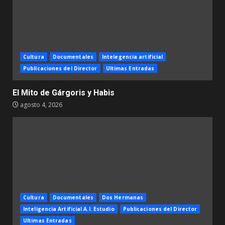
Cultura
Documentales
Intelegencia artificial
Publicaciones del Director
Ultimas Entradas
El Mito de Gárgoris y Habis
agosto 4, 2026
Cultura
Documentales
Dos Hermanas
Inteligencia Artificial A.I. Estudio
Publicaciones del Director
Ultimas Entradas