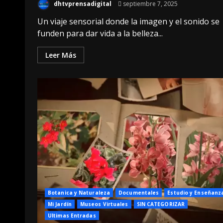
dhtvprensadigital
septiembre 7, 2025
Un viaje sensorial donde la imagen y el sonido se
funden para dar vida a la belleza...
Leer Más
Botanica y Naturaleza
Documentales
Estudio y Enseñanz
Mi Jardín
Museos Virtuales
SIN CATEGORIZAR
Ultimas Entradas