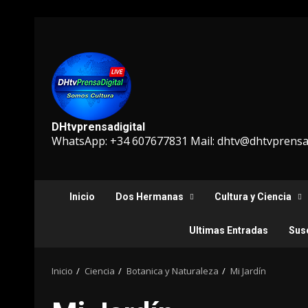
Saltar
al
contenido
DHtvprensadigital
WhatsApp: +34 607677831 Mail: dhtv@dhtvprensad
Inicio
Dos Hermanas
Cultura y Ciencia
Ultimas Entradas
Susc
Inicio
Ciencia
Botanica y Naturaleza
Mi Jardín