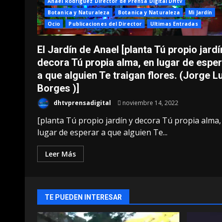
Anael Rodriguez Director de Prensa Digital DHtv
Botanica y Naturaleza
Botanica y Naturaleza
Mi Jardín
Ocio
Publicaciones del Director
Ultimas Entradas
El Jardín de Anael [planta Tú propio jardí
decora Tú propia alma, en lugar de espe
a que alguien Te traigan flores. (Jorge L
Borges )]
dhtvprensadigital
noviembre 14, 2022
[planta Tú propio jardín y decora Tú propia alma,
lugar de esperar a que alguien Te...
Leer Más
TE PUEDEN INTERESAR