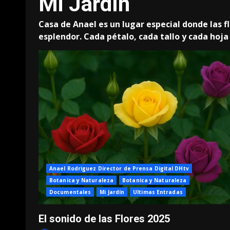
Mi Jardín
Casa de Anael es un lugar especial donde las f
esplendor. Cada pétalo, cada tallo y cada hoja 
Anael Rodriguez Director de Prensa Digital DHtv
Botanica y Naturaleza
Botanica y Naturaleza
Documentales
Mi Jardín
Ultimas Entradas
El sonido de las Flores 2025