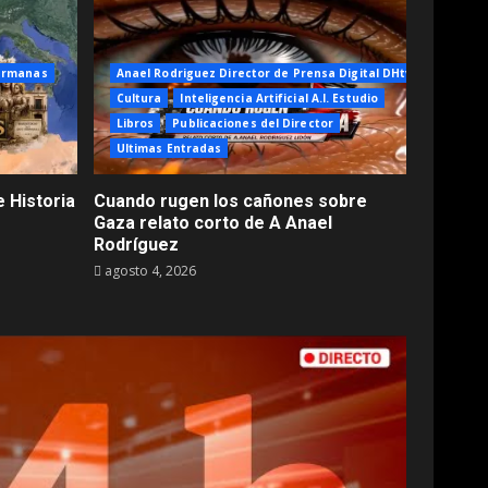
ermanas
Anael Rodriguez Director de Prensa Digital DHtv
Cultura
Inteligencia Artificial A.I. Estudio
Libros
Publicaciones del Director
Ultimas Entradas
 Historia
Cuando rugen los cañones sobre
Gaza relato corto de A Anael
Rodríguez
agosto 4, 2026