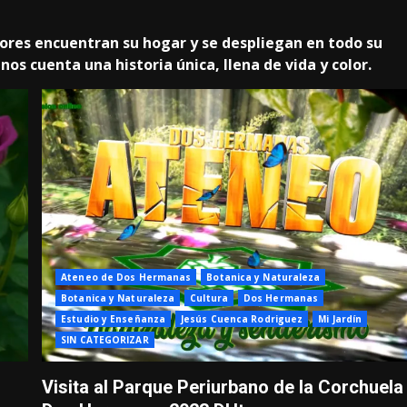
lores encuentran su hogar y se despliegan en todo su
nos cuenta una historia única, llena de vida y color.
Ateneo de Dos Hermanas
Botanica y Naturaleza
Botanica y Naturaleza
Cultura
Dos Hermanas
Estudio y Enseñanza
Jesús Cuenca Rodriguez
Mi Jardín
SIN CATEGORIZAR
Visita al Parque Periurbano de la Corchuela