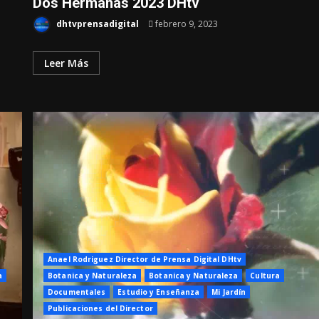
Dos Hermanas 2023 DHtv
dhtvprensadigital
febrero 9, 2023
Leer Más
Anael Rodriguez Director de Prensa Digital DHtv
a
Botanica y Naturaleza
Botanica y Naturaleza
Cultura
Documentales
Estudio y Enseñanza
Mi Jardín
Publicaciones del Director