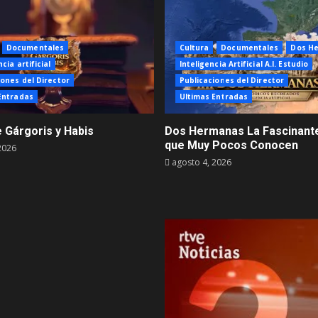
Documentales
Cultura
Documentales
Dos H
cia artificial
Inteligencia Artificial A.I. Estudio
iones del Director
Publicaciones del Director
Entradas
Ultimas Entradas
e Gárgoris y Habis
Dos Hermanas La Fascinante
que Muy Pocos Conocen
2026
agosto 4, 2026