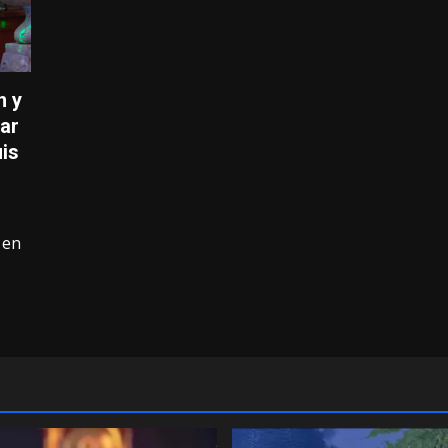
n y
rar
uis
 en