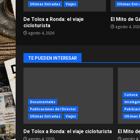
Ultimas Entradas
Viajes
Ultimas Entr
De Tolox a Ronda: el viaje
El Mito de G
cicloturista
agosto 4, 202
agosto 4, 2026
TE PUEDEN INTERESAR
Cultura
Documentales
Intelegen
Publicaciones del Director
Publicac
Ultimas Entradas
Viajes
Ultimas 
De Tolox a Ronda: el viaje cicloturista
El Mito d
agosto 4, 2026
agosto 4,