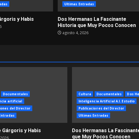
adas
Ultimas Entradas
árgoris y Habis
Dos Hermanas La Fascinante
Historia que Muy Pocos Conocen
6
agosto 4, 2026
Documentales
Cultura
Documentales
Dos H
cia artificial
Inteligencia Artificial A.I. Estudio
iones del Director
Publicaciones del Director
Entradas
Ultimas Entradas
e Gárgoris y Habis
Dos Hermanas La Fascinante
que Muy Pocos Conocen
 2026