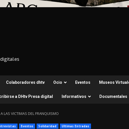
igital.es
Colaboradores dhtv
Ocio
Eventos
Museos Virtual
ribirse a DHtv Presa digital
Informativos
Documentales
A LAS VICTIMAS DEL FRANQUISMO
ntrevistas
Eventos
Solidaridad
Ultimas Entradas