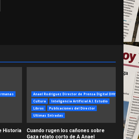
ermanas
Anael Rodriguez Director de Prensa Digital DHtv
Cultura
Inteligencia Artificial A.I. Estudio
Libros
Publicaciones del Director
Ultimas Entradas
 Historia
Cuando rugen los cañones sobre
Gaza relato corto de A Anael