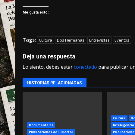
Me gusta esto:
Tags:
Cultura
Dos Hermanas
Entrevistas
Eventos
Deja una respuesta
Lo siento, debes estar
conectado
para publicar u
HISTORIAS RELACIONADAS
Cultura
Do
Documentales
Intelegencia 
Publicaciones del Director
Publicacione