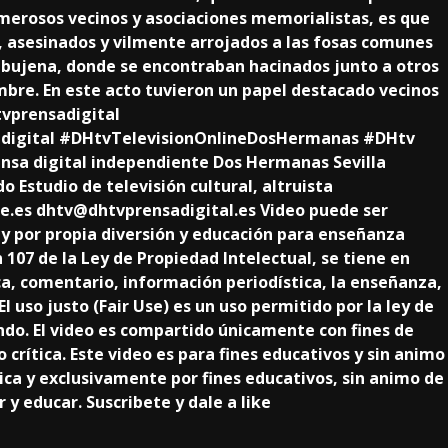
merosos vecinos y asociaciones memorialistas, es que
, asesinados y vilmente arrojados a las fosas comunes
rebujena, donde se encontraban hacinados junto a otros
bre. En este acto tuvieron un papel destacado vecinos
tvprensadigital
igital #DHtvTelevisionOnlineDosHermanas​ #DHtv​
ensa digital independiente Dos Hermanas Sevilla
 Estudio de televisión cultural, altruista
e.es dhtv@dhtvprensadigital.es Video puede ser
y por propia diversión y educación para enseñanza
n 107 de la Ley de Propiedad Intelectual, se tiene en
tica, comentario, información periodística, la enseñanza,
 El uso justo (Fair Use) es un uso permitido por la ley de
ndo. El video es compartido únicamente con fines de
 crítica. Este video es para fines educativos y sin animo
nica y exclusivamente por fines educativos, sin animo de
 y educar. Suscribete y dale a like