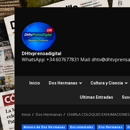
Saltar
al
contenido
DHtvprensadigital
WhatsApp: +34 607677831 Mail: dhtv@dhtvprensad
Inicio
Dos Hermanas
Cultura y Ciencia
Ultimas Entradas
Susc
Inicio
Dos Hermanas
CHARLA COLOQUIO EXHUMACIONES 
Ateneo de Dos Hermanas
Documentales
Dos Hermanas
E