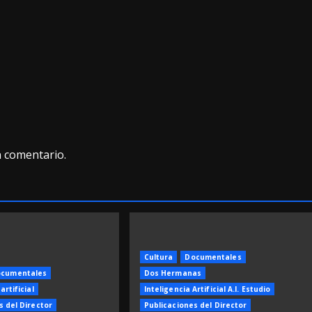
n comentario.
Cultura
Documentales
cumentales
Dos Hermanas
artificial
Inteligencia Artificial A.I. Estudio
s del Director
Publicaciones del Director