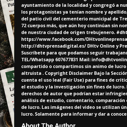
ayuntamiento de la localidad y congregó a nu
los protagonistas ya tenían nombre y apellido
del patio civil del cementerio municipal de T
72 cuerpos más, que aún hoy continúan sin nom
de nuestra ciudad de origen trebujenero. #dh
https://www.facebook.com/DHtvonlineprensad
http://dhtvprensadigital.es/ DHtv Online y Pr
Suscríbete para que podamos seguir trabajando
TEL/Whatsapp 607677831 Mail: info@dhtvonlin
compartido o compartimos sin animo de lucro 
altruista . Copyright Disclaimer Bajo la Secció
cuenta el uso leal (Fair Use) para fines de crí
el estudio y la investigación sin fines de lucro.
derechos de autor que podrían estar infringie
análisis de estudio, comentario, comparación o
de lucro. Las imágenes del video se utilizan ú
lucro. Solamente para informar y dar a conocer
About The Author