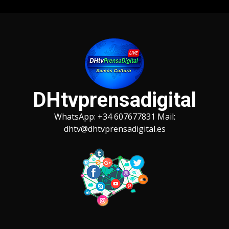
Saltar
al
contenido
DHtvprensadigital
WhatsApp: +34 607677831 Mail:
dhtv@dhtvprensadigital.es