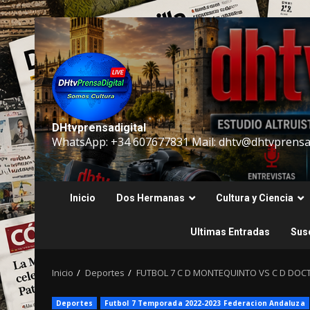
Saltar
al
contenido
DHtvprensadigital
WhatsApp: +34 607677831 Mail: dhtv@dhtvprensad
Inicio
Dos Hermanas
Cultura y Ciencia
Ultimas Entradas
Susc
Inicio
Deportes
FUTBOL 7 C D MONTEQUINTO VS C D DOC
Deportes
Futbol 7 Temporada 2022-2023 Federacion Andaluza