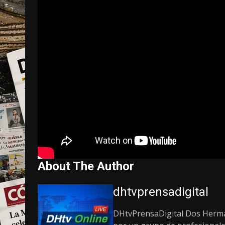
About The Author
dhtvprensadigital
DHtvPrensaDigital Dos Herman