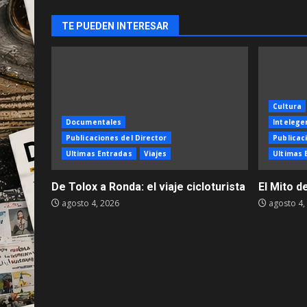
TE PUEDEN INTERESAR
Cultura
Documentales
Intelegen
Publicaciones del Director
Publicac
Ultimas Entradas
Viajes
Ultimas 
De Tolox a Ronda: el viaje cicloturista
El Mito d
agosto 4, 2026
agosto 4,