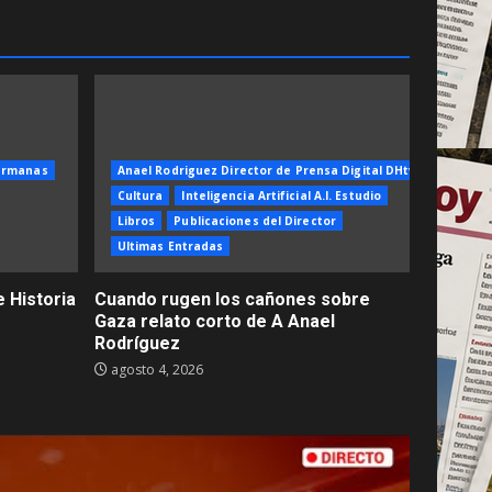
ermanas
Anael Rodriguez Director de Prensa Digital DHtv
Cultura
Inteligencia Artificial A.I. Estudio
Libros
Publicaciones del Director
Ultimas Entradas
 Historia
Cuando rugen los cañones sobre
Gaza relato corto de A Anael
Rodríguez
agosto 4, 2026