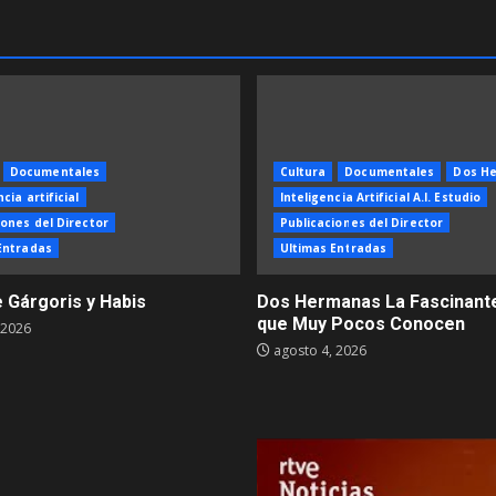
Documentales
Cultura
Documentales
Dos H
cia artificial
Inteligencia Artificial A.I. Estudio
iones del Director
Publicaciones del Director
Entradas
Ultimas Entradas
e Gárgoris y Habis
Dos Hermanas La Fascinante
que Muy Pocos Conocen
 2026
agosto 4, 2026