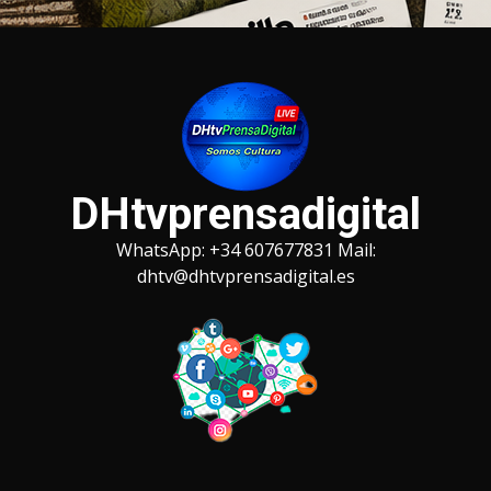
Saltar
al
contenido
DHtvprensadigital
WhatsApp: +34 607677831 Mail:
dhtv@dhtvprensadigital.es