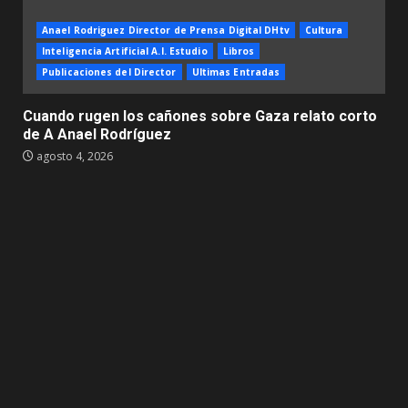
Anael Rodriguez Director de Prensa Digital DHtv
Cultura
Inteligencia Artificial A.I. Estudio
Libros
Publicaciones del Director
Ultimas Entradas
Cuando rugen los cañones sobre Gaza relato corto
de A Anael Rodríguez
agosto 4, 2026