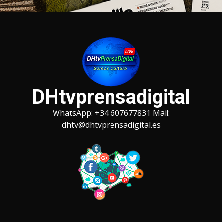
Saltar
al
contenido
DHtvprensadigital
WhatsApp: +34 607677831 Mail:
dhtv@dhtvprensadigital.es