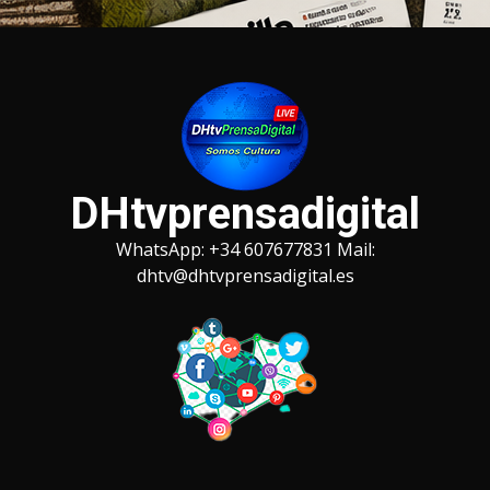
Saltar
al
contenido
DHtvprensadigital
WhatsApp: +34 607677831 Mail:
dhtv@dhtvprensadigital.es