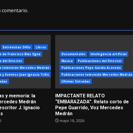
n comentario.
Entrevistas DHtv
Libros
s de Francisco Blas Egea
Documentales
Intelegencia artificial
s del Director
Musica
Publicaciones del Director
s televisión Mercedes Medrán Ruiz
Publicaciones Pepe Garido Acevedo
 y Eventos Juan Ignacio Trillo
Publicaciones televisión Mercedes Medrán
adas
Ultimas Entradas
as y memoria: la
IMPACTANTE RELATO
Mercedes Medrán
“EMBARAZADA”. Relato corto de
escritor J. Ignacio
Pepe Guarrido, Voz Mercedes
as
Medrán
6
mayo 18, 2026