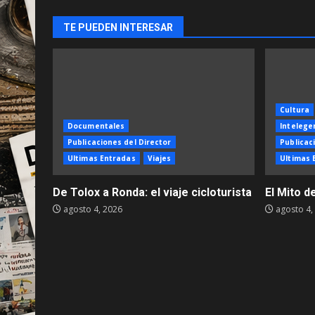
TE PUEDEN INTERESAR
Cultura
Documentales
Intelegen
Publicaciones del Director
Publicac
Ultimas Entradas
Viajes
Ultimas 
De Tolox a Ronda: el viaje cicloturista
El Mito d
agosto 4, 2026
agosto 4,