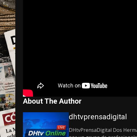
About The Author
dhtvprensadigital
DHtvPrensaDigital Dos Herman