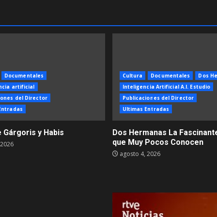
Documentales
Cultura
Documentales
Dos H
cia artificial
Inteligencia Artificial A.I. Estudio
iones del Director
Publicaciones del Director
Entradas
Ultimas Entradas
e Gárgoris y Habis
Dos Hermanas La Fascinante
que Muy Pocos Conocen
 2026
agosto 4, 2026