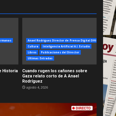
ermanas
Anael Rodriguez Director de Prensa Digital DHtv
Cultura
Inteligencia Artificial A.I. Estudio
Libros
Publicaciones del Director
Ultimas Entradas
 Historia
Cuando rugen los cañones sobre
Gaza relato corto de A Anael
Rodríguez
agosto 4, 2026