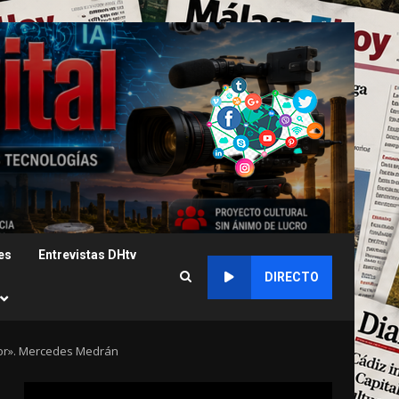
es
Entrevistas DHtv
DIRECTO
mor». Mercedes Medrán