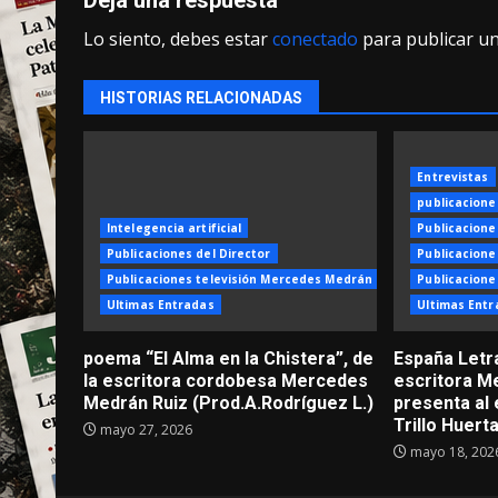
Lo siento, debes estar
conectado
para publicar u
HISTORIAS RELACIONADAS
Entrevistas
publicacione
Intelegencia artificial
Publicacione
Publicaciones del Director
Publicacione
Publicaciones televisión Mercedes Medrán Ruiz
Publicaciones
Ultimas Entradas
Ultimas Entr
poema “El Alma en la Chistera”, de
España Letr
la escritora cordobesa Mercedes
escritora 
Medrán Ruiz (Prod.A.Rodríguez L.)
presenta al 
Trillo Huert
mayo 27, 2026
mayo 18, 202