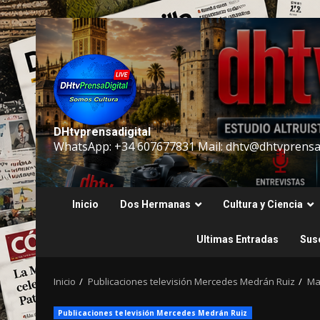
Saltar
al
contenido
DHtvprensadigital
WhatsApp: +34 607677831 Mail: dhtv@dhtvprensad
Inicio
Dos Hermanas
Cultura y Ciencia
Ultimas Entradas
Susc
Inicio
Publicaciones televisión Mercedes Medrán Ruiz
Ma
Publicaciones televisión Mercedes Medrán Ruiz