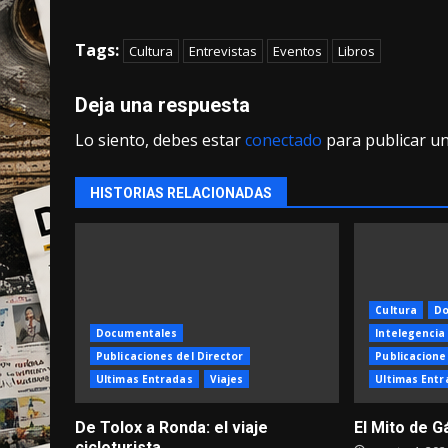
Tags:
Cultura
Entrevistas
Eventos
Libros
Deja una respuesta
Lo siento, debes estar
conectado
para publicar u
HISTORIAS RELACIONADAS
Cultura
Do
Documentales
Intelegencia 
Publicaciones del Director
Publicacione
Ultimas Entradas
Viajes
Ultimas Entr
De Tolox a Ronda: el viaje
El Mito de G
cicloturista