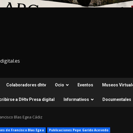
igital.es
Colaboradores dhtv
Ocio
Eventos
Museos Virtual
ribirse a DHtv Presa digital
Informativos
Documentales
Francisco Blas Egea Cádiz
nes de Francisco Blas Egea
Publicaciones Pepe Garido Acevedo