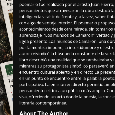
poemario fue realizada por el artista Juan Hierro, 
pensamientos que atravesaron la obra destacó la
inteligencia vital: ir de frente y, a la vez, saber fi
con algo de ventaja interior. El poemario propuso,
acontecimientos desde otra mirada, sin tomarlos 
aprendizaje. “Los mundos de Camarón”: verdad y j
Egea presentó Los mundos de Camarón, una obra
por la mentira impune, la incertidumbre y el estr
autor reivindicó la búsqueda constante de la verdad
libro describió una realidad que se tambaleaba y 
mientras su protagonista simbólico perseveró en l
encuentro cultural abierto y en directo La presen
en un punto de encuentro entre la palabra poétic
participativa. La emisión en directo permitió amplia
pensamiento crítico a un público más amplio. Con 
viva, ofreciendo un acto donde la poesía, la concie
literaria contemporánea.
About The Author