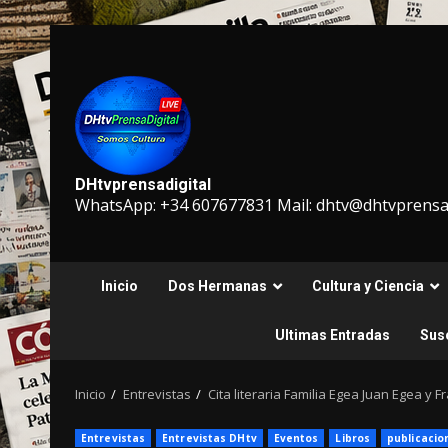
Saltar
al
contenido
DHtvprensadigital
WhatsApp: +34 607677831 Mail: dhtv@dhtvprensad
Inicio
Dos Hermanas
Cultura y Ciencia
Ultimas Entradas
Susc
Inicio
Entrevistas
Cita literaria Familia Egea Juan Egea y 
Entrevistas
Entrevistas DHtv
Eventos
Libros
publicacio