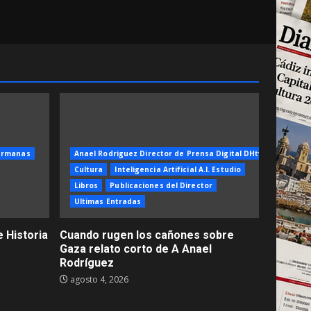
ermanas
Anael Rodriguez Director de Prensa Digital DHtv
Cultura
Inteligencia Artificial A.I. Estudio
Libros
Publicaciones del Director
Ultimas Entradas
 Historia
Cuando rugen los cañones sobre
Gaza relato corto de A Anael
Rodríguez
agosto 4, 2026