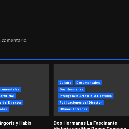
n comentario.
Cultura
Documentales
cumentales
Dos Hermanas
artificial
Inteligencia Artificial A.I. Estudio
s del Director
Publicaciones del Director
adas
Ultimas Entradas
árgoris y Habis
Dos Hermanas La Fascinante
Historia que Muy Pocos Conocen