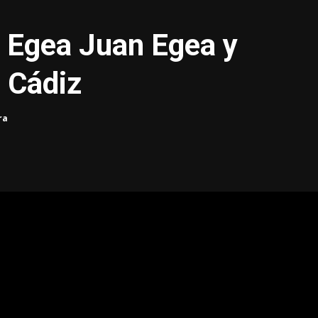
ia Egea Juan Egea y
 Cádiz
ra