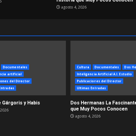
6
agosto 4, 2026
Documentales
Cultura
Documentales
Dos H
cia artificial
Inteligencia Artificial A.I. Estudio
iones del Director
Publicaciones del Director
Entradas
Ultimas Entradas
e Gárgoris y Habis
Dos Hermanas La Fascinante
que Muy Pocos Conocen
 2026
agosto 4, 2026