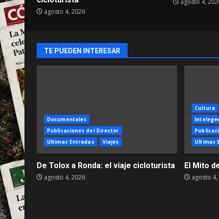
agosto 4, 202
agosto 4, 2026
TE PUEDEN INTERESAR
Cultura
Documentales
Intelegen
Publicaciones del Director
Publicac
Ultimas Entradas
Viajes
Ultimas 
De Tolox a Ronda: el viaje cicloturista
El Mito d
agosto 4, 2026
agosto 4,