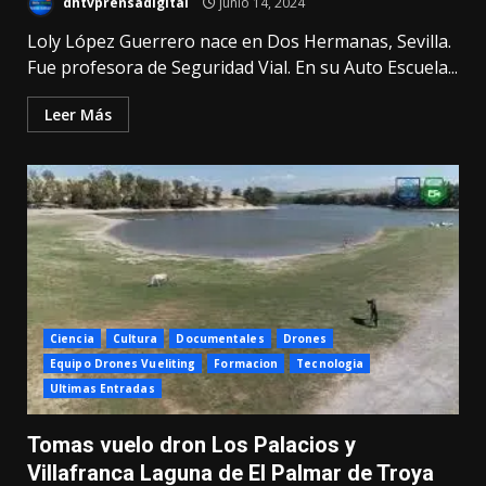
dhtvprensadigital
junio 14, 2024
Loly López Guerrero nace en Dos Hermanas, Sevilla.
Fue profesora de Seguridad Vial. En su Auto Escuela...
Leer Más
Ciencia
Cultura
Documentales
Drones
Equipo Drones Vueliting
Formacion
Tecnologia
Ultimas Entradas
Tomas vuelo dron Los Palacios y
Villafranca Laguna de El Palmar de Troya