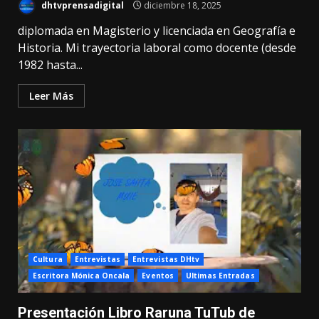
dhtvprensadigital
diciembre 18, 2025
diplomada en Magisterio y licenciada en Geografía e
Historia. Mi trayectoria laboral como docente (desde
1982 hasta...
Leer Más
Cultura
Entrevistas
Entrevistas DHtv
Escritora Mónica Oncala
Eventos
Ultimas Entradas
Presentación Libro Raruna TuTub de