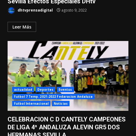
Sevilla Efectos Especiales DHtv
dhtvprensadigital
agosto 9, 2022
Leer Más
actualidad
Deportes
Eventos
Futbol 7 Temp. 2021-2022 Fedaracion Andaluza
Futbol Internacional
Noticias
CELEBRACION C D CANTELY CAMPEONES
DE LIGA 4ª ANDALUZA ALEVIN GR5 DOS
HERMANAS SEVILLA