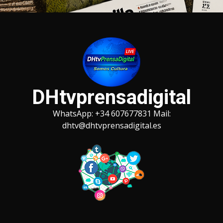
Saltar
al
contenido
DHtvprensadigital
WhatsApp: +34 607677831 Mail:
dhtv@dhtvprensadigital.es