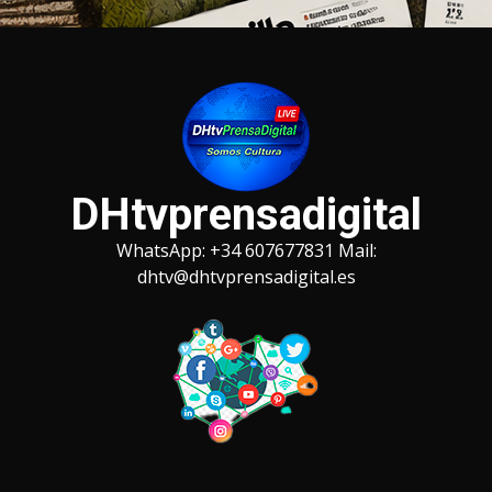
Saltar
al
contenido
DHtvprensadigital
WhatsApp: +34 607677831 Mail:
dhtv@dhtvprensadigital.es