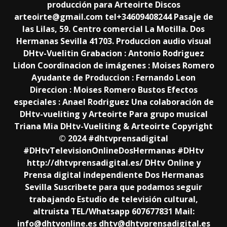
producción para Arteoirte Discos
arteoirte@gmail.com tel+34609408244 Pasaje de
las Lilas, 59. Centro comercial La Motilla. Dos
Hermanas Sevilla 41703. Produccion audio visual
DHtv-Vuelitin Grabacion : Antonio Rodriguez
Lidon Coordinacion de imágenes : Moises Romero
Ayudante de Produccion : Fernando Leon
Direccion : Moises Romero Bustos Efectos
especiales : Anael Rodriguez Una colaboración de
DHtv-vueliting y Arteoirte Para grupo musical
Triana Mia DHtv-Vueliting & Arteoirte Copyright
© 2024 #dhtvprensadigital
#DHtvTelevisionOnlineDosHermanas​ #DHtv​
http://dhtvprensadigital.es/ DHtv Online y
Prensa digital independiente Dos Hermanas
Sevilla Suscribete para que podamos seguir
trabajando Estudio de televisión cultural,
altruista TEL/Whatsapp 607677831 Mail:
info@dhtvonline.es dhtv@dhtvprensadigital.es