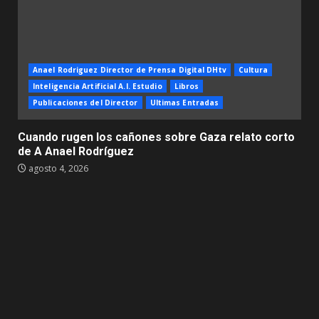
Anael Rodriguez Director de Prensa Digital DHtv
Cultura
Inteligencia Artificial A.I. Estudio
Libros
Publicaciones del Director
Ultimas Entradas
Cuando rugen los cañones sobre Gaza relato corto
de A Anael Rodríguez
agosto 4, 2026