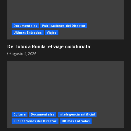
Documentales
Publicaciones del Director
Ultimas Entradas
Viajes
De Tolox a Ronda: el viaje cicloturista
agosto 4, 2026
Cultura
Documentales
Intelegencia artificial
Publicaciones del Director
Ultimas Entradas