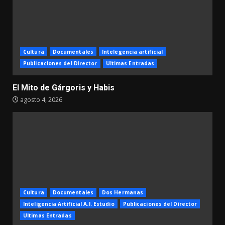
Cultura
Documentales
Intelegencia artificial
Publicaciones del Director
Ultimas Entradas
El Mito de Gárgoris y Habis
agosto 4, 2026
Cultura
Documentales
Dos Hermanas
Inteligencia Artificial A.I. Estudio
Publicaciones del Director
Ultimas Entradas