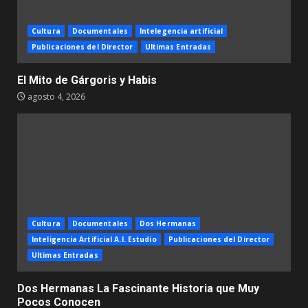
Cultura
Documentales
Intelegencia artificial
Publicaciones del Director
Ultimas Entradas
El Mito de Gárgoris y Habis
agosto 4, 2026
Cultura
Documentales
Dos Hermanas
Inteligencia Artificial A.I. Estudio
Publicaciones del Director
Ultimas Entradas
Dos Hermanas La Fascinante Historia que Muy
Pocos Conocen