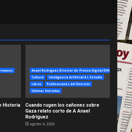
ermanas
Anael Rodriguez Director de Prensa Digital DHtv
Cultura
Inteligencia Artificial A.I. Estudio
Libros
Publicaciones del Director
Ultimas Entradas
 Historia
Cuando rugen los cañones sobre
Gaza relato corto de A Anael
Rodríguez
agosto 4, 2026