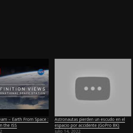
eam – Earth From Space :
Astronautas pierden un escudo en el
m the ISS
espacio por accidente (GoPro 8K)
2
julio 14, 2022