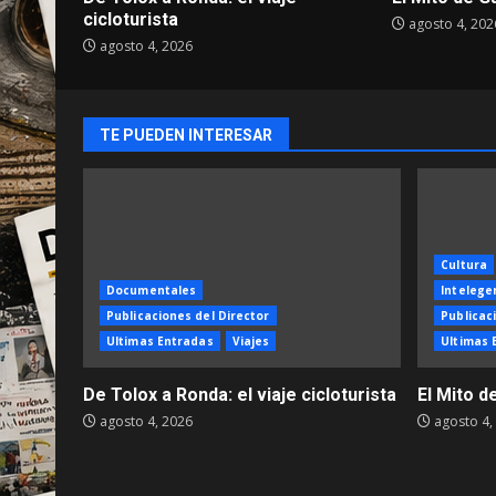
cicloturista
agosto 4, 202
agosto 4, 2026
TE PUEDEN INTERESAR
Cultura
Documentales
Intelegen
Publicaciones del Director
Publicac
Ultimas Entradas
Viajes
Ultimas 
De Tolox a Ronda: el viaje cicloturista
El Mito d
agosto 4, 2026
agosto 4,