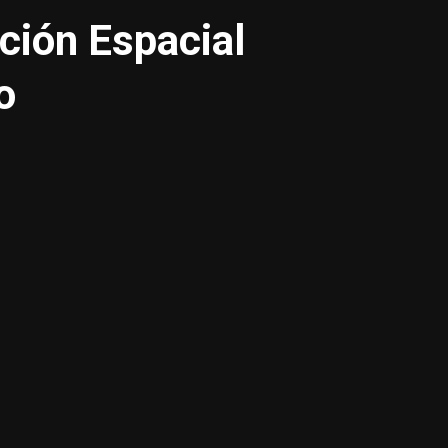
ación Espacial
o