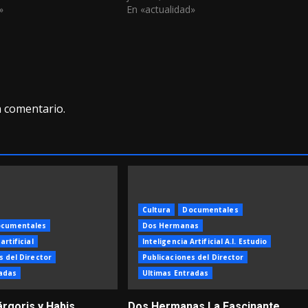
»
En «actualidad»
n comentario.
Cultura
Documentales
cumentales
Dos Hermanas
artificial
Inteligencia Artificial A.I. Estudio
s del Director
Publicaciones del Director
adas
Ultimas Entradas
árgoris y Habis
Dos Hermanas La Fascinante