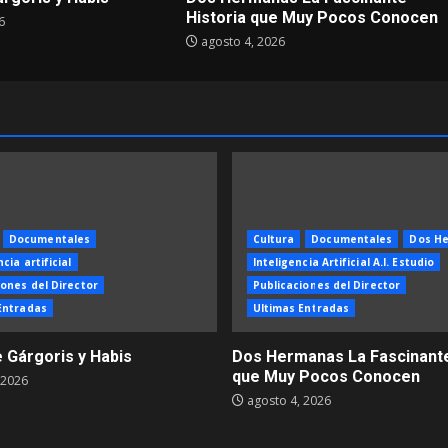
Historia que Muy Pocos Conocen
6
agosto 4, 2026
Documentales
Cultura
Documentales
Dos H
cia artificial
Inteligencia Artificial A.I. Estudio
iones del Director
Publicaciones del Director
Entradas
Ultimas Entradas
e Gárgoris y Habis
Dos Hermanas La Fascinante
que Muy Pocos Conocen
 2026
agosto 4, 2026