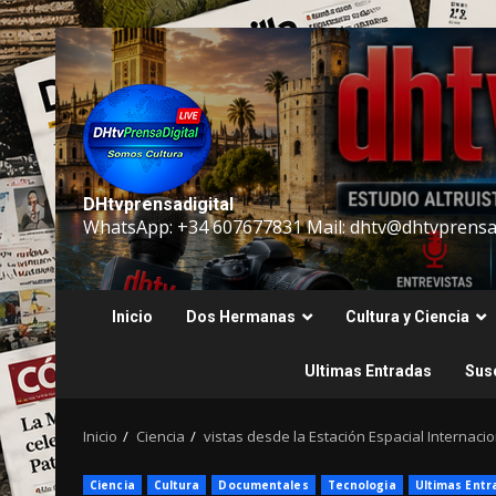
Saltar
al
contenido
DHtvprensadigital
WhatsApp: +34 607677831 Mail: dhtv@dhtvprensad
Inicio
Dos Hermanas
Cultura y Ciencia
Ultimas Entradas
Susc
Inicio
Ciencia
vistas desde la Estación Espacial Internacio
Ciencia
Cultura
Documentales
Tecnologia
Ultimas Entr