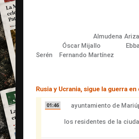
"indiscriminado" del fuego.
En esta cobertura en directo colabo
de RTVE en la zona:
Almudena Ariz
Leópolis;
Óscar Mijallo
en Kiev;
Ebb
Serén
y
Fernando Martínez
en Lesk
Rusia y Ucrania, sigue la guerra en 
01:46
El
ayuntamiento de Mariú
comunicado por Telegram
los residentes de la ciuda
voluntad.