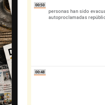
00:50
El Ministerio de Defensa
personas han sido evacua
autoproclamadas repúbli
otras partes de Ucrania, 
ha explicado el Ministerio
corredores humanitarios d
Chernigov, Sumy y Járkov.
aceptado tres y habría pr
el jefe del Centro de Gest
Mizintsev.
00:48
El jefe adjunto de la Pres
asegurado que 4.100 perso
portuaria de Mariúpol, ase
menos otras 2.500 persona
regiones de Kiev y Lugans
según ha explicado Tymos