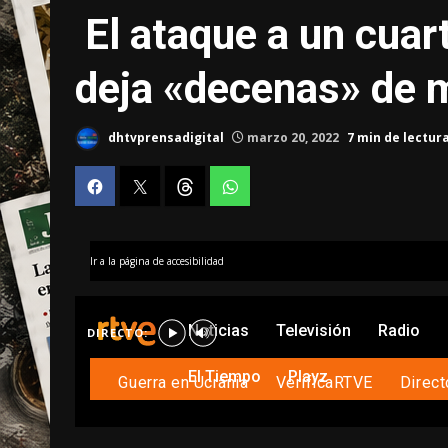
El ataque a un cuart
deja «decenas» de 
dhtvprensadigital
marzo 20, 2022
7 min de lectur
rtve play en directo
Ir a la página de accesibilidad
Noticias
Televisión
Radio
El Tiempo
Playz
Guerra en Ucrania
VerificaRTVE
Direc
Ciencia
RTVE Igualda
Andalucía
Aragón
Asturias
Ba