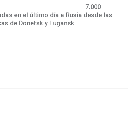
 ruso ha informado que más de
7.000
das en el último día a Rusia desde las
cas de Donetsk y Lugansk
, así como desde
según informa la agencia rusa
TASS
. Según
 de Defensa, Rusia habría abierto diez
esde las ciudades de Kiev, Mariúpol,
 Aunque de estos diez, Ucrania solo habría
opuesto otras 11 rutas, según ha asegurado
ión de Defensa Nacional de Rusia, Mikhail
idencia de Ucrania, Kyrylo Tymoshenko, ha
nas han salido por avión de la ciudad
diada por las tropas rusas. Asimismo, al
s ha sido puestas a salvo desde las
k a través de corredores humanitarios,
henko en su canal de Telegram, donde