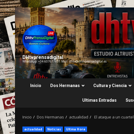
Saltar
al
contenido
DHtvprensadigital
WhatsApp: +34 607677831 Mail: dhtv@dhtvprensadigital.es
Inicio
Dos Hermanas
Cultura y Ciencia
Ultimas Entradas
Susc
Inicio
Dos Hermanas
actualidad
El ataque a un cuartel
actualidad
Noticias
Ultma Hora