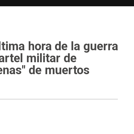
Extremadura
Galicia
La Rioja
Madrid
Murcia
arra
País Vasco
ltima hora de la guerra
artel militar de
cenas" de muertos
de Azov y la ofensiva rusa alcanza el centro
LENA MATA