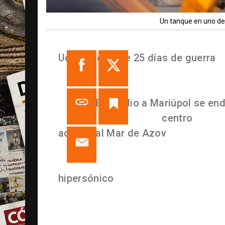
Un tanque en uno de 
Ucrania cumple 25 días de guerra
c
estrategia de desgaste por parte de 
informado de un ataque que habría 
cuartel.
El asedio a Mariúpol se en
combates ya llegan al
centro
de la 
acceso al Mar de Azov
.
Por primera vez desde que empezó l
hipersónico
. Con él ha destruido u
Rumanía. El Ejército de Putin tambi
han seguido cayendo misiles tras el 
de que Rusia emplea una estrategia