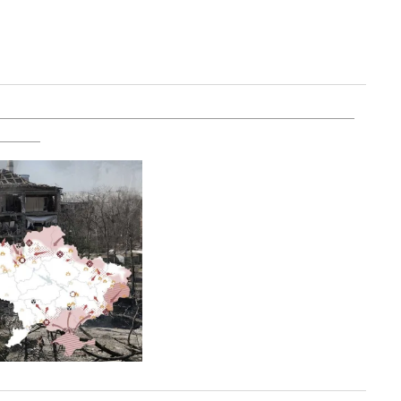
as rutas de evacuación hacia la ciudad de
de autobuses que habría sido frenado por
encia
Ukrinform
.
rania: Rusia se centra en una estrategia de
iúpol
.