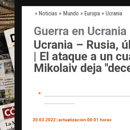
Castilla y León
Cataluña
C. Valenciana
»
Noticias
»
Mundo
»
Europa
»
Ucrania
Nav
Guerra en Ucrania
Ucrania – Rusia, ú
| El ataque a un cu
Mikolaiv deja "de
Ucrania pierde el acceso al Mar 
de Mariúpol
20.03.2022
|
actualización
00:01 horas
Por
E