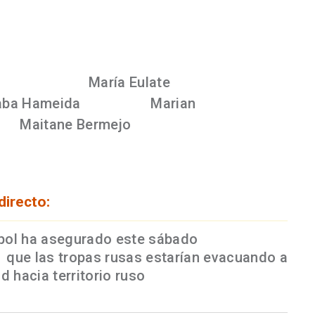
ran los corresponsales y enviados especiales
a
en Zhitomer;
María Eulate
en
aba Hameida
en Odesa;
Marian
o y
Maitane Bermejo
en Korczowa.
directo:
pol ha asegurado este sábado
, en un
,
que las tropas rusas estarían evacuando a
d hacia territorio ruso
en contra de su