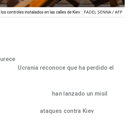
FADEL SENNA / AFP
los controles instalados en las calles de Kiev
on bombardeos en varias ciudades y una
las tropas rusas. El alcalde de Mikolaiv ha
dejado "decenas" de muertos en un
durece
y según las fuerzas rusas los
ciudad.
Ucrania reconoce que ha perdido el
a guerra, los rusos
han lanzado un misil
n depósito de armas a menos de 100 km de
én mantiene los
ataques contra Kiev
, donde
fin del toque de queda. Reino Unido advierte
 de desgaste que implicará el uso