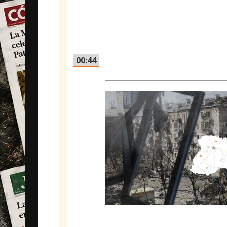
además ha anunciado nuev
Zaporiyia para un convoy 
tropas rusas, según la ag
00:44
El mapa de la guerra en Uc
desgaste y avanza en Mar