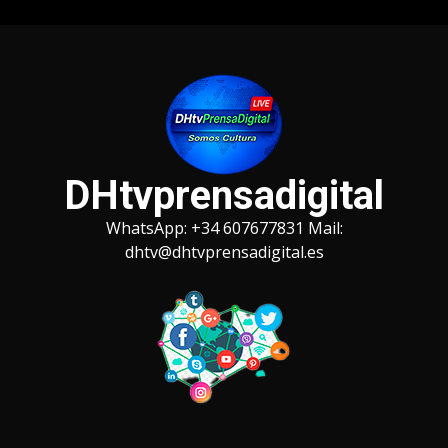
Saltar
al
contenido
DHtvprensadigital
WhatsApp: +34 607677831 Mail:
dhtv@dhtvprensadigital.es