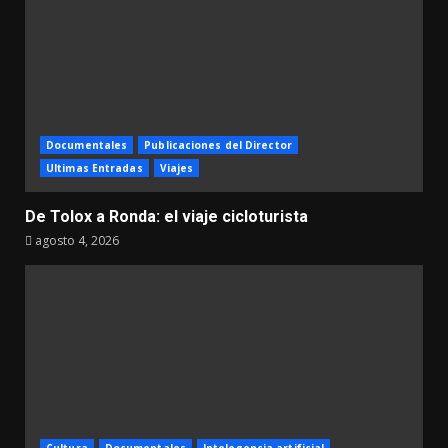
Documentales
Publicaciones del Director
Ultimas Entradas
Viajes
De Tolox a Ronda: el viaje cicloturista
agosto 4, 2026
Cultura
Documentales
Intelegencia artificial