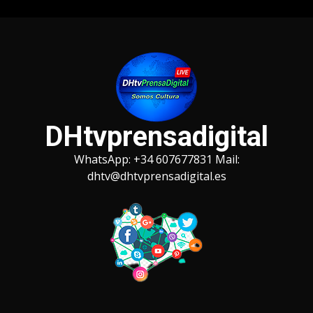
Saltar
al
contenido
DHtvprensadigital
WhatsApp: +34 607677831 Mail:
dhtv@dhtvprensadigital.es