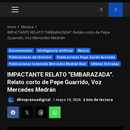
MENÚ
PRINCIPAL
Inicio
Musica
IMPACTANTE RELATO “EMBARAZADA”. Relato corto de Pepe
Guarrido, Voz Mercedes Medrán
Documentales
Intelegencia artificial
Musica
Publicaciones del Director
Publicaciones Pepe Garido Acevedo
Publicaciones televisión Mercedes Medrán Ruiz
Ultimas Entradas
IMPACTANTE RELATO “EMBARAZADA”.
Relato corto de Pepe Guarrido, Voz
Mercedes Medrán
dhtvprensadigital
mayo 18, 2026
2 min de lectura