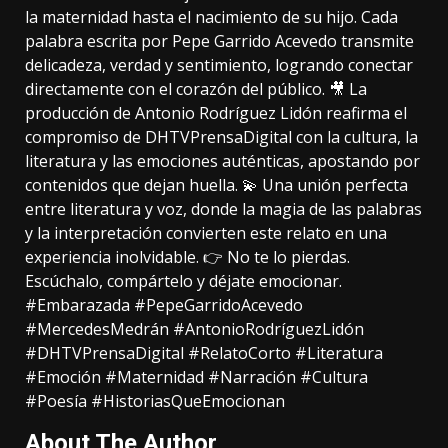
la maternidad hasta el nacimiento de su hijo. Cada
palabra escrita por Pepe Garrido Acevedo transmite
delicadeza, verdad y sentimiento, logrando conectar
directamente con el corazón del público. 🎥 La
producción de Antonio Rodríguez Lidón reafirma el
compromiso de DHTVPrensaDigital con la cultura, la
literatura y las emociones auténticas, apostando por
contenidos que dejan huella. 💫 Una unión perfecta
entre literatura y voz, donde la magia de las palabras
y la interpretación convierten este relato en una
experiencia inolvidable. 👉 No te lo pierdas.
Escúchalo, compártelo y déjate emocionar.
#Embarazada #PepeGarridoAcevedo
#MercedesMedrán #AntonioRodríguezLidón
#DHTVPrensaDigital #RelatoCorto #Literatura
#Emoción #Maternidad #Narración #Cultura
#Poesía #HistoriasQueEmocionan
About The Author