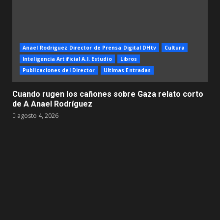
Anael Rodriguez Director de Prensa Digital DHtv
Cultura
Inteligencia Artificial A.I. Estudio
Libros
Publicaciones del Director
Ultimas Entradas
Cuando rugen los cañones sobre Gaza relato corto
de A Anael Rodríguez
agosto 4, 2026