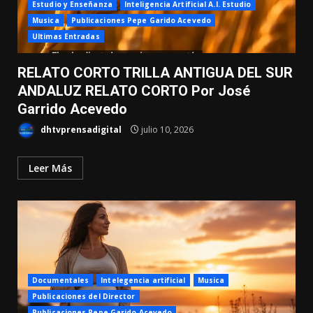
Estudio y Enseñanza
Inteligencia Artificial A.I. Estudio
Musica
Publicaciones Pepe Garido Acevedo
Ultimas Entradas
RELATO CORTO TRILLA ANTIGUA DEL SUR
ANDALUZ RELATO CORTO Por José
Garrido Acevedo
dhtvprensadigital
julio 10, 2026
Leer Más
Documentales
Intelegencia artificial
Musica
Publicaciones del Director
Publicaciones Pepe Garido Acevedo