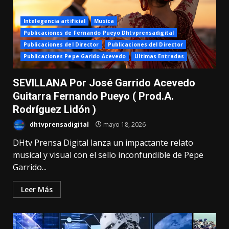
Intelegencia artificial
Musica
Publicaciones de Fernando Pueyo Dhtvprensadigital
Publicaciones del Director
Publicaciones del Director
Publicaciones Pepe Garido Acevedo
Ultimas Entradas
SEVILLANA Por José Garrido Acevedo
Guitarra Fernando Pueyo ( Prod.A.
Rodríguez Lidón )
dhtvprensadigital
mayo 18, 2026
DHtv Prensa Digital lanza un impactante relato
musical y visual con el sello inconfundible de Pepe
Garrido...
Leer Más