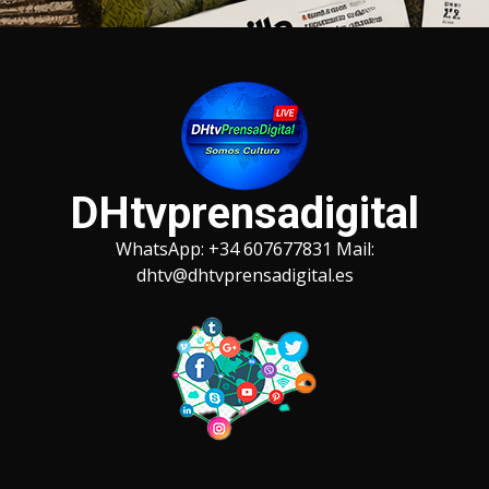
Saltar
al
contenido
DHtvprensadigital
WhatsApp: +34 607677831 Mail:
dhtv@dhtvprensadigital.es