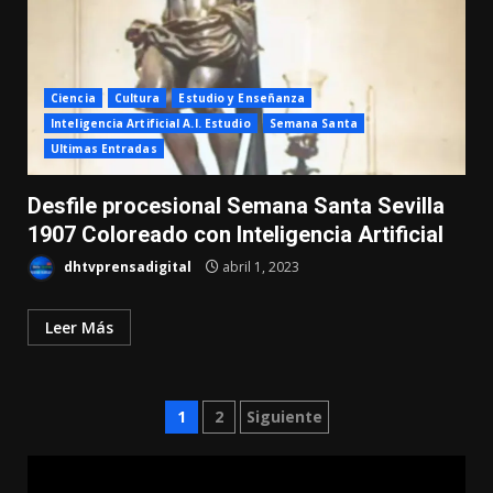
Ciencia
Cultura
Estudio y Enseñanza
Inteligencia Artificial A.I. Estudio
Semana Santa
Ultimas Entradas
Desfile procesional Semana Santa Sevilla
1907 Coloreado con Inteligencia Artificial
dhtvprensadigital
abril 1, 2023
Leer Más
Paginación
1
2
Siguiente
de