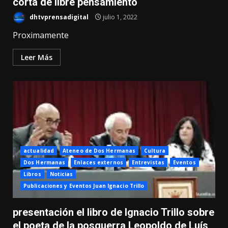
corta de libre pensamiento
dhtvprensadigital
julio 1, 2022
Proximamente
Leer Más
actualidad
Ateneo de Dos Hermanas
Cultura
Dos Hermanas
Enlaces externos
Entrevistas
Eventos
Libros
Noticias
Publicaciones y Eventos Juan Ignacio Trillo
presentación el libro de Ignacio Trillo sobre
el poeta de la posguerra Leopoldo de Luís