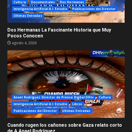
Cultura
Documentales
Dos Hermanas
Inteligencia Artificial A.I. Estudio
Publicaciones del Director
Ultimas Entradas
Dos Hermanas La Fascinante Historia que Muy
Pocos Conocen
agosto 4, 2026
Anael Rodriguez Director de Prensa Digital DHtv
Cultura
Inteligencia Artificial A.I. Estudio
Libros
Publicaciones del Director
Ultimas Entradas
Cuando rugen los cañones sobre Gaza relato corto
de A Anael Rodríguez